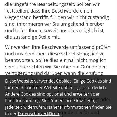
die ungefähre Bearbeitungszeit. Sollten wir
feststellen, dass Ihre Beschwerde einen
Gegenstand betrifft, für den wir nicht zuständig
sind, informieren wir Sie umgehend hierüber
und teilen Ihnen, soweit uns dies möglich ist,
die zuständige Stelle mit.
Wir werden Ihre Beschwerde umfassend prüfen
und uns bemühen, diese schnellstmöglich zu
beantworten. Sollte dies einmal nicht möglich
sein, unterrichten wir Sie über die Gründe der
Verzögerung und darüber, wann die Prüfung
voraussichtlich abgeschlossen sein wird. Auf
Diese Website verwendet Cookies. Einige Cookies sind
Wunsch erteilen wir Ihnen alle
für den Betrieb der Website unbedingt erforderlich.
Benachrichtigungen und Informationen
Andere Cookies sind optional und erweitern den
schriftlich. Sofern wir Ihrem Anliegen nicht oder
Funktionsumfang. Sie können Ihre Einwilligung
nicht vollständig nachkommen können,
jederzeit widerrufen. Nähere Informationen finden Sie
erläutern wir Ihnen die Gründe hierfür und
in der
Datenschutzerklärung
.