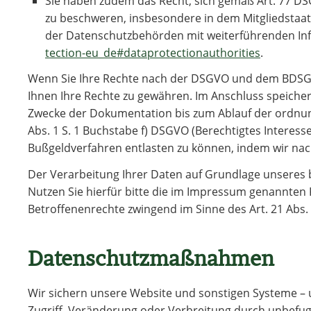
Sie haben zudem das Recht, sich gemäß Art. 77 D
zu beschweren, insbesondere in dem Mitgliedstaat 
der Datenschutzbehörden mit weiterführenden In
tection-eu_de#dataprotectionauthorities
.
Wenn Sie Ihre Rechte nach der DSGVO und dem BDSG u
Ihnen Ihre Rechte zu gewähren. Im Anschluss speiche
Zwecke der Dokumentation bis zum Ablauf der ordnungs
Abs. 1 S. 1 Buchstabe f) DSGVO (Berechtigtes Interess
Bußgeldverfahren entlasten zu können, indem wir n
Der Verarbeitung Ihrer Daten auf Grundlage unseres 
Nutzen Sie hierfür bitte die im Impressum genannten 
Betroffenenrechte zwingend im Sinne des Art. 21 Abs.
Datenschutzmaßnahmen
Wir sichern unsere Website und sonstigen Systeme –
Zugriff, Veränderung oder Verbreitung durch unbefug