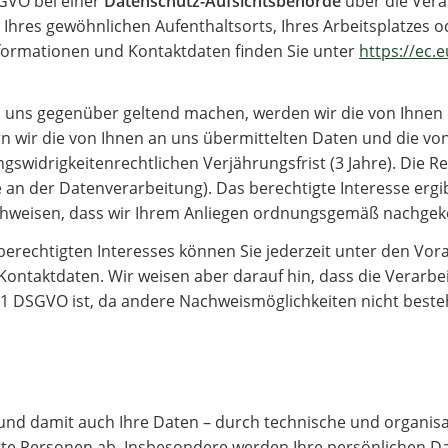
SGVO bei einer
Datenschutz-Aufsichtsbehörde
über die Ver
Ihres gewöhnlichen Aufenthaltsorts, Ihres Arbeitsplatzes o
formationen und Kontaktdaten finden Sie unter
https://ec.
ns gegenüber geltend machen, werden wir die von Ihnen d
rn wir die von Ihnen an uns übermittelten Daten und die v
widrigkeitenrechtlichen Verjährungsfrist (3 Jahre). Die Rec
e an der Datenverarbeitung). Das berechtigte Interesse erg
achweisen, dass wir Ihrem Anliegen ordnungsgemäß nachge
berechtigten Interesses können Sie jederzeit unter den Vo
Kontaktdaten. Wir weisen aber darauf hin, dass die Verarb
 1 DSGVO ist, da andere Nachweismöglichkeiten nicht beste
 und damit auch Ihre Daten – durch technische und organi
te Personen ab. Insbesondere werden Ihre persönlichen Dat