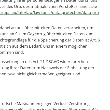
arbeitung Ihrer personenbezogenen Daten durch uns
der des Orts des mutmaßlichen Verstoßes. Eine Liste
europa.eu/info/law/law-topic/data-protection/data-pro
abei an uns übermittelten Daten verarbeiten, um
on uns an Sie im Gegenzug übermittelten Daten zum
htsgrundlage für die Speicherung der Daten ist Art. 6
ibt sich aus dem Bedarf, uns in einem möglichen
kommen sind.
raussetzungen des Art. 21 DSGVO widersprechen.
eitung Ihrer Daten zum Nachweis der Einhaltung der
hen bzw. nicht gleichermaßen geeignet sind.
satorische Maßnahmen gegen Verlust, Zerstörung,
en verschlüsselt durch das Internet übertragen. Wir