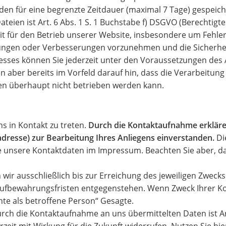
den für eine begrenzte Zeitdauer (maximal 7 Tage) gespeich
teien ist Art. 6 Abs. 1 S. 1 Buchstabe f) DSGVO (Berechtigt
it für den Betrieb unserer Website, insbesondere um Fehler
ungen oder Verbesserungen vorzunehmen und die Sicherhei
esses können Sie jederzeit unter den Voraussetzungen des 
aber bereits im Vorfeld darauf hin, dass die Verarbeitung
ten überhaupt nicht betrieben werden kann.
ns in Kontakt zu treten.
Durch die Kontaktaufnahme erklären
adresse) zur Bearbeitung Ihres Anliegens einverstanden.
Di
tte unsere Kontaktdaten im Impressum. Beachten Sie aber, d
 wir ausschließlich bis zur Erreichung des jeweiligen Zweck
e Aufbewahrungsfristen entgegenstehen. Wenn Zweck Ihrer
chte als betroffene Person“ Gesagte.
rch die Kontaktaufnahme an uns übermittelten Daten ist Art
erzeit mit Wirkung für die Zukunft widerrufen. Nutzen Sie h